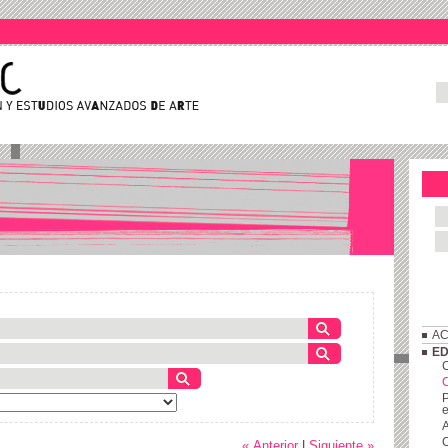
AC
ED
C
P
e
A
C
« Anterior
|
Siguiente »