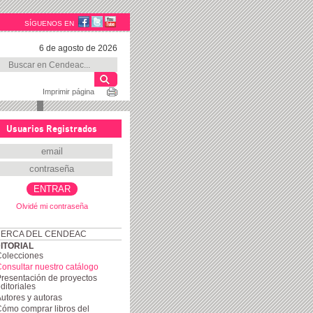
SÍGUENOS EN
6 de agosto de 2026
Imprimir página
Usuarios Registrados
Olvidé mi contraseña
ERCA DEL CENDEAC
ITORIAL
Colecciones
onsultar nuestro catálogo
resentación de proyectos
ditoriales
utores y autoras
ómo comprar libros del