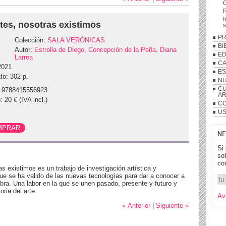
R
I
stes, nosotras existimos
P
Colección:
SALA VERÓNICAS
BI
Autor:
Estrella de Diego, Concepción de la Peña, Diana
ED
Larrea
C
2021
ES
to: 302 p.
NU
CU
 9788415556923
A
: 20 € (IVA incl.)
CO
US
NE
Si
so
co
as existimos es un trabajo de investigación artística y
que se ha valido de las nuevas tecnologías para dar a conocer a
obra. Una labor en la que se unen pasado, presente y futuro y
oria del arte.
Av
« Anterior
|
Siguiente »