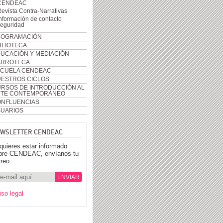
CENDEAC
evista Contra-Narrativas
nformación de contacto
seguridad
ROGRAMACIÓN
BLIOTECA
UCACIÓN Y MEDIACIÓN
ARROTECA
CUELA CENDEAC
ESTROS CICLOS
RSOS DE INTRODUCCIÓN AL
RTE CONTEMPORÁNEO
NFLUENCIAS
UARIOS
WSLETTER CENDEAC
 quieres estar informado
bre CENDEAC, envíanos tu
rreo:
iso legal