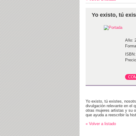
Yo existo, tú exi
Año: 
Forma
ISBN:
Precio
Yo existo, tú existes, nosotr
divulgación relevante en el 
otras mujeres artistas y su 
que ayuda a reescribir la hist
« Volver a listado