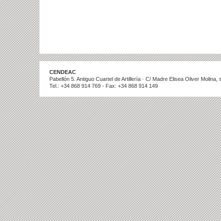
CENDEAC
Pabellón 5. Antiguo Cuartel de Artillería · C/ Madre Elisea Oliver Molina
Tel.: +34 868 914 769 - Fax: +34 868 914 149