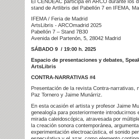
El CENDEAC participa en ARCO durante los dí
stand de Artlibris del Pabellón 7 en IFEMA, Ma
IFEMA / Feria de Madrid
ArtsLibris - ARCOmadrid 2025
Pabellón 7 – Stand 7B30
Avenida del Partenón, 5, 28042 Madrid
SÁBADO 9 / 19:00 h. 2025
Espacio de presentaciones y debates, Spea
ArtsLibris
CONTRA-NARRATIVAS #4
Presentación de la revista Contra-narrativas, 
Paz Tornero y Jaime Munárriz.
En esta ocasión el artista y profesor Jaime Mu
genealogía para posteriormente introducirnos e
mirada caleidoscópica, atravesada por múltipl
la creación sonora contemporánea, argumentan
experimentación electroacústica, el sonido pe
especulativa y el azar, como elemento continge