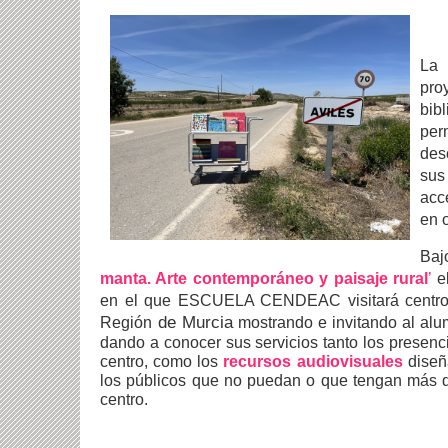
La
pro
bib
perm
des
sus
acc
en 
Baj
manta. Arte contemporáneo y paisaje rural
’
el
en el que ESCUELA CENDEAC visitará centros 
de Murcia
Región
mostrando e invitando al alu
dando a conocer sus servicios tanto los presenci
centro, como los
recursos audiovisuales
diseñ
los públicos que no puedan o que tengan más di
centro.