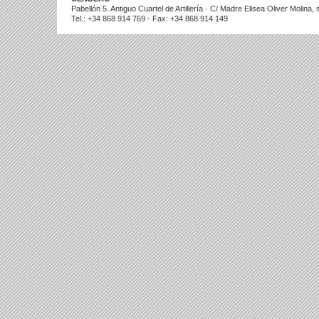
Pabellón 5. Antiguo Cuartel de Artillería · C/ Madre Elisea Oliver Molina
Tel.: +34 868 914 769 - Fax: +34 868 914 149