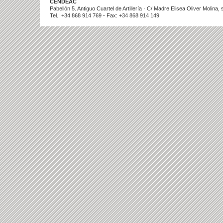
CENDEAC
Pabellón 5. Antiguo Cuartel de Artillería · C/ Madre Elisea Oliver Molina
Tel.: +34 868 914 769 - Fax: +34 868 914 149