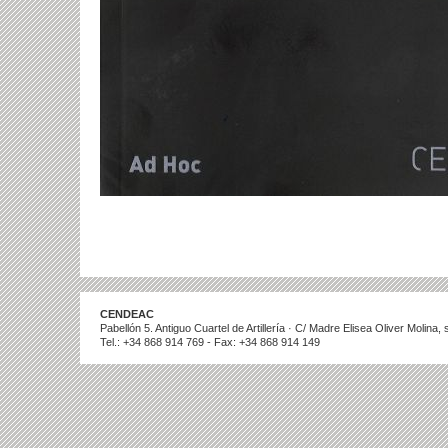
CENDEAC
Pabellón 5. Antiguo Cuartel de Artillería · C/ Madre Elisea Oliver Molina
Tel.: +34 868 914 769 - Fax: +34 868 914 149