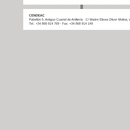
CENDEAC
Pabellón 5. Antiguo Cuartel de Artillería · C/ Madre Elisea Oliver Molina
Tel.: +34 868 914 769 - Fax: +34 868 914 149