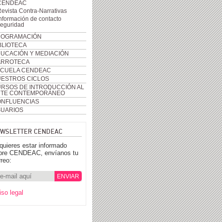
CENDEAC
evista Contra-Narrativas
nformación de contacto
seguridad
ROGRAMACIÓN
BLIOTECA
UCACIÓN Y MEDIACIÓN
ARROTECA
CUELA CENDEAC
ESTROS CICLOS
RSOS DE INTRODUCCIÓN AL
RTE CONTEMPORÁNEO
NFLUENCIAS
UARIOS
WSLETTER CENDEAC
 quieres estar informado
bre CENDEAC, envíanos tu
rreo:
iso legal