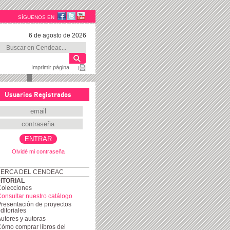
SÍGUENOS EN
6 de agosto de 2026
Imprimir página
Usuarios Registrados
Olvidé mi contraseña
ERCA DEL CENDEAC
ITORIAL
Colecciones
onsultar nuestro catálogo
resentación de proyectos
ditoriales
utores y autoras
ómo comprar libros del