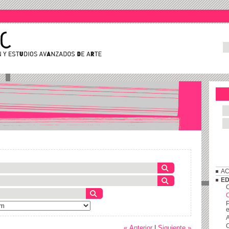
AC
ED
C
P
e
A
C
« Anterior
|
Siguiente »