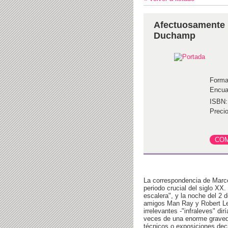
Afectuosamente 
Duchamp
Forma
Encua
ISBN:
Precio
La correspondencia de Marce
periodo crucial del siglo XX
escalera", y la noche del 2 
amigos Man Ray y Robert Le
irrelevantes -"infraleves" di
veces de una enorme graved
técnicos o exposiciones deci