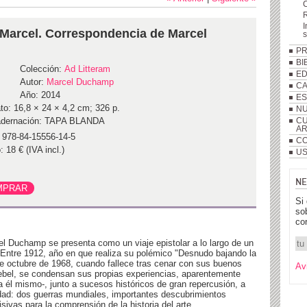
R
I
Marcel. Correspondencia de Marcel
P
BI
Colección:
Ad Litteram
ED
Autor:
Marcel Duchamp
C
Año: 2014
ES
to: 16,8 × 24 × 4,2 cm; 326 p.
NU
dernación: TAPA BLANDA
CU
A
 978-84-15556-14-5
CO
: 18 € (IVA incl.)
US
NE
Si
so
co
l Duchamp se presenta como un viaje epistolar a lo largo de un
. Entre 1912, año en que realiza su polémico "Desnudo bajando la
de octubre de 1968, cuando fallece tras cenar con sus buenos
Av
bel, se condensan sus propias experiencias, aparentemente
ría él mismo-, junto a sucesos históricos de gran repercusión, a
ad: dos guerras mundiales, importantes descubrimientos
sivas para la comprensión de la historia del arte