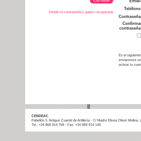
Email
Teléfono
Olvidé mi contraseña y quiero recuperarla
Contraseña
Confirma
contraseña
En el siguiente
enviaremos un
activar tu cue
CENDEAC
Pabellón 5. Antiguo Cuartel de Artillería · C/ Madre Elisea Oliver Molina
Tel.: +34 868 914 769 - Fax: +34 868 914 149