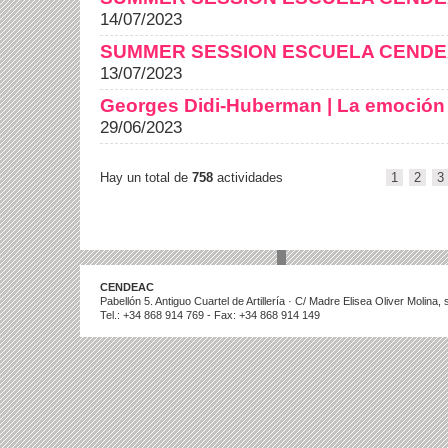
14/07/2023
SUMMER SESSION ESCUELA CEND
13/07/2023
Georges Didi-Huberman | La emoción 
29/06/2023
Hay un total de
758
actividades
1
2
3
CENDEAC
Pabellón 5. Antiguo Cuartel de Artillería · C/ Madre Elisea Oliver Molina
Tel.: +34 868 914 769 - Fax: +34 868 914 149