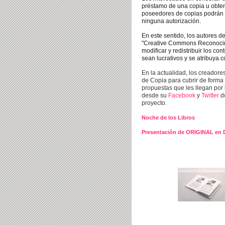
préstamo de una copia u obten
poseedores de copias podrán 
ningun
a autoriz
ación.
En este sentido, los autores de
"Creative Commons Reconocimi
modificar y redistribuir los c
sean lucrativos y se atribuya c
En la actualidad, los creador
de C
opia para cubrir de forma
propuestas que les llegan por 
desde su
Facebook
y
Twitter
d
proyecto.
Noche de los Libros
Presentación de ORIGINAL en