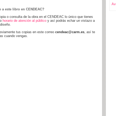
Av
 a este libro en CENDEAC?
opia o consulta de la obra en el CENDEAC lo único que tienes
ro
horario de atención al público
y así podrás echar un vistazo a
 diseño.
eviamente tus copias en este correo
cendeac@carm.es
, así te
tas cuando vengas.