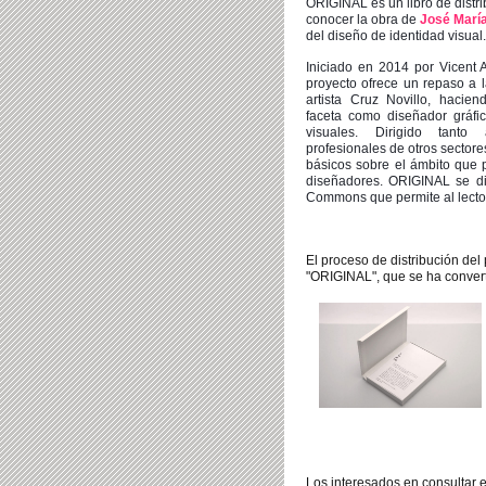
ORIGINAL es un libro de distri
conocer la obra de
José María
del diseño de
identidad visual
Iniciado en 2014 por Vicent 
proyecto ofrece un repaso a l
artista Cruz Novillo, hacie
faceta como diseñador gráfi
visuales.
Dirigido tant
profesionales de otros sectore
básicos sobre el ámbito que 
diseñadores.
ORIGINAL se dis
Commons que permite al lector 
El proceso de distribución de
"ORIGINAL", que se ha converti
Los interesados ​​en c
onsultar 