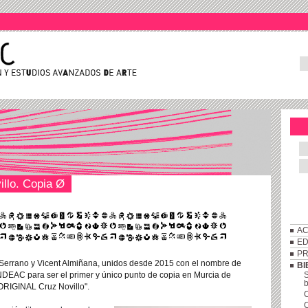
llo. Copia Ø
AC
ED
P
 Serrano y Vicent Almiñana, unidos desde 2015 con el nombre de
BI
NDEAC para ser el primer y único punto de copia
en Murcia de
S
ORIGINAL Cruz Novillo".
C
C