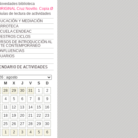
ovedades biblioteca
RIGINAL Cruz Novillo. Copia Ø
uías de lectura de actividades
UCACIÓN Y MEDIACIÓN
ARROTECA
CUELA CENDEAC
ESTROS CICLOS
RSOS DE INTRODUCCIÓN AL
RTE CONTEMPORÁNEO
NFLUENCIAS
UARIOS
ENDARIO DE ACTIVIDADES
M
X
J
V
S
D
28
29
30
31
1
2
4
5
6
7
8
9
11
12
13
14
15
16
18
19
20
21
22
23
25
26
27
28
29
30
1
2
3
4
5
6