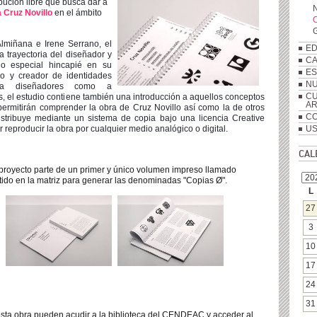
bución libre que busca dar a
N
 Cruz Novillo
en el ámbito
O
.
G
Almiñana e Irene Serrano, el
ED
a trayectoria del diseñador y
C
ndo especial hincapié en su
ES
co y creador de identidades
NU
o a diseñadores como a
s, el estudio contiene también una introducción a aquellos conceptos
CU
A
permitirán comprender la obra de Cruz Novillo así como la de otros
CO
tribuye mediante un sistema de copia bajo una licencia Creative
reproducir la obra por cualquier medio analógico o digital.
US
CAL
l proyecto parte de un primer y único volumen impreso llamado
do en la matriz para generar las d
enominadas "Copias Ø".
L
27
3
10
17
24
31
esta obra pueden acudir a la biblioteca del CENDEAC y acceder al