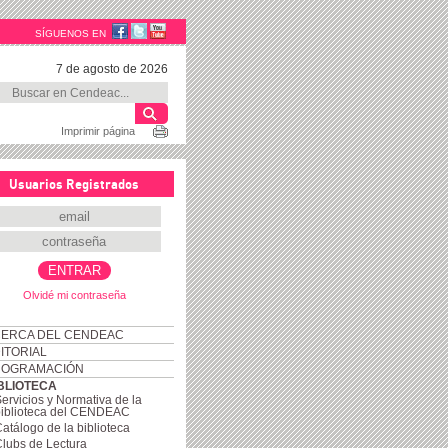
SÍGUENOS EN
7 de agosto de 2026
Imprimir página
Usuarios Registrados
Olvidé mi contraseña
ERCA DEL CENDEAC
ITORIAL
ROGRAMACIÓN
BLIOTECA
ervicios y Normativa de la
biblioteca del CENDEAC
atálogo de la biblioteca
lubs de Lectura