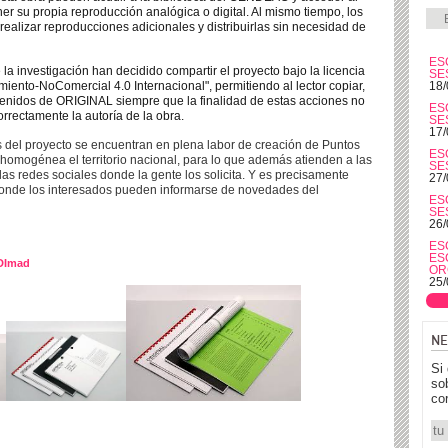
er su propia reproducción analógi
ca o digital. Al mismo tiempo, los
realizar reproducciones adicionales y
distribuirlas sin
necesidad de
ES
 la investigación han decidido compartir el proyecto bajo la licencia
SE
ento-NoComercial 4.0 Internacional", per
mitiendo al lector copiar,
18/
ontenidos de ORIGINAL siempre que la finalidad de estas acciones no
ES
orrectamente la autoría de la obra.
SE
17/
es del proyecto se encuentran en plena labor de creación de Puntos
ES
 homogénea el territorio nacional, para lo que además atienden a las
SE
las redes sociales donde la gente los solicita. Y es precisamente
27/
onde los
interesados pueden informarse de novedades del
ES
SE
26/
ES
ES
 DImad
OR
25/
NE
Si
so
co