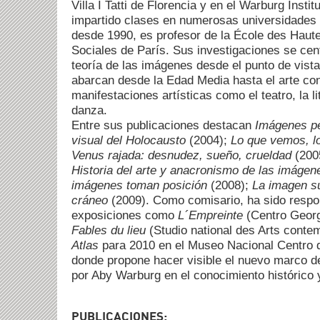
Villa I Tatti de Florencia y en el Warburg Insti
impartido clases en numerosas universidades 
desde 1990, es profesor de la École des Haut
Sociales de París. Sus investigaciones se centr
teoría de las imágenes desde el punto de vista 
abarcan desde la Edad Media hasta el arte co
manifestaciones artísticas como el teatro, la lit
danza.
Entre sus publicaciones destacan
Imágenes p
visual del Holocausto
(2004);
Lo que vemos, l
Venus rajada: desnudez, sueño, crueldad
(200
Historia del arte y anacronismo de las imágen
imágenes toman posición
(2008);
L
a imagen s
cráneo
(2009). Como comisario, ha sido respo
exposiciones como
L´Empreinte
(Centro Geor
Fables du lieu
(Studio national des Arts conte
Atlas
para 2010 en el Museo Nacional Centro d
donde propone hacer visible el nuevo marco d
por Aby Warburg en el conocimiento histórico 
PUBLICACIONES: