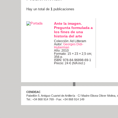
Hay un total de
1
publicaciones
Ante la imagen.
Pregunta formulada a
los fines de una
historia del arte
Colección: Ad Litteram
Autor:
Georges Didi-
Huberman
Año: 2010
Formato: 15 × 23 × 2,5 cm;
356 p.
ISBN: 978-84-96898-69-1
Precio: 24 € (IVA incl.)
CENDEAC
Pabellón 5. Antiguo Cuartel de Artillería · C/ Madre Elisea Oliver Molina
Tel.: +34 868 914 769 - Fax: +34 868 914 149