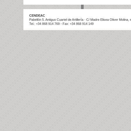
CENDEAC
Pabellón 5. Antiguo Cuartel de Artillería · C/ Madre Elisea Oliver Molina
Tel.: +34 868 914 769 - Fax: +34 868 914 149