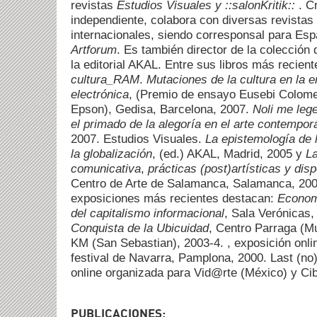
revistas
Estudios Visuales
y ::salonKritik::
. C
independiente, colabora con diversas revistas
internacionales, siendo corresponsal para Esp
Artforum
. Es también director de la colección
la editorial AKAL. Entre sus libros más recien
cultura_RAM
.
Mutaciones de la cultura en la e
electrónica
, (Premio de ensayo Eusebi Colome
Epson), Gedisa, Barcelona, 2007.
Noli me leg
el primado de la alegoría en el arte contempo
2007. Estudios Visuales.
La epistemología de l
la globalización
, (ed.) AKAL, Madrid, 2005 y
La
comunicativa
,
prácticas (post)artísticas y dis
Centro de Arte de Salamanca, Salamanca, 200
exposiciones más recientes destacan:
Economí
del capitalismo informacional
, Sala Verónicas
Conquista de la Ubicuidad
, Centro Parraga (M
KM (San Sebastian), 2003-4.
, exposición onli
festival de Navarra, Pamplona, 2000. Last (no)
online organizada para Vid@rte (México) y Cib
PUBLICACIONES: