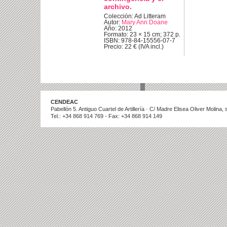
archivo.
Colección: Ad Litteram
Autor:
Mary Ann Doane
Año: 2012
Formato: 23 × 15 cm; 372 p.
ISBN: 978-84-15556-07-7
Precio: 22 € (IVA incl.)
CENDEAC
Pabellón 5. Antiguo Cuartel de Artillería · C/ Madre Elisea Oliver Molina
Tel.: +34 868 914 769 - Fax: +34 868 914 149