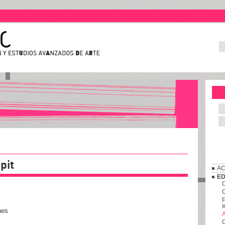
pit
AC
ED
C
P
e
nes
A
C