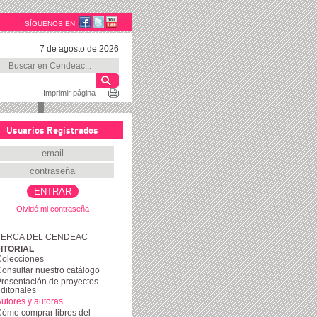
SÍGUENOS EN
7 de agosto de 2026
Imprimir página
Usuarios Registrados
Olvidé mi contraseña
ERCA DEL CENDEAC
ITORIAL
Colecciones
onsultar nuestro catálogo
resentación de proyectos
ditoriales
utores y autoras
ómo comprar libros del