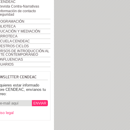
CENDEAC
evista Contra-Narrativas
nformación de contacto
seguridad
ROGRAMACIÓN
BLIOTECA
UCACIÓN Y MEDIACIÓN
ARROTECA
CUELA CENDEAC
ESTROS CICLOS
RSOS DE INTRODUCCIÓN AL
RTE CONTEMPORÁNEO
NFLUENCIAS
UARIOS
WSLETTER CENDEAC
 quieres estar informado
bre CENDEAC, envíanos tu
rreo:
iso legal