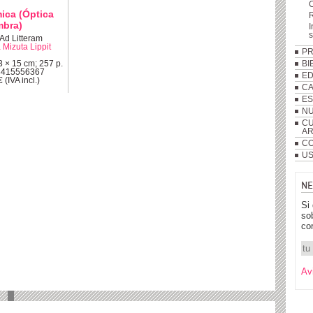
ica (Óptica
R
mbra)
I
Ad Litteram
 Mizuta Lippit
P
3 × 15 cm; 257 p.
BI
8415556367
ED
 (IVA incl.)
C
ES
NU
CU
A
CO
US
NE
Si
so
co
Av