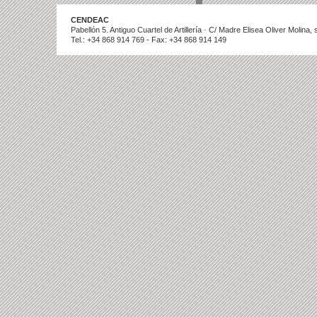
CENDEAC
Pabellón 5. Antiguo Cuartel de Artillería · C/ Madre Elisea Oliver Molina
Tel.: +34 868 914 769 - Fax: +34 868 914 149