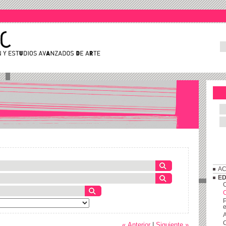
AC
ED
C
P
e
A
C
« Anterior
|
Siguiente »