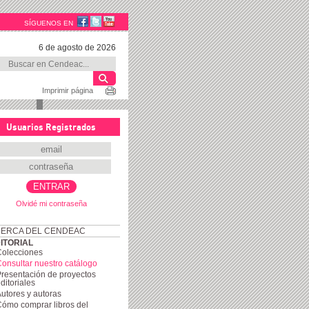
SÍGUENOS EN
6 de agosto de 2026
Imprimir página
Usuarios Registrados
Olvidé mi contraseña
ERCA DEL CENDEAC
ITORIAL
Colecciones
onsultar nuestro catálogo
resentación de proyectos
ditoriales
utores y autoras
ómo comprar libros del