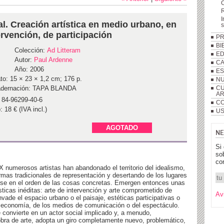
R
I
al. Creación artística en medio urbano, en
ervención, de participación
P
BI
Colección:
Ad Litteram
ED
Autor:
Paul Ardenne
C
Año: 2006
ES
to: 15 × 23 × 1,2 cm; 176 p.
NU
dernación: TAPA BLANDA
CU
A
 84-96299-40-6
CO
: 18 € (IVA incl.)
US
AGOTADO
NE
Si
so
co
XX numerosos artistas han abandonado el territorio del idealismo,
rmas tradicionales de representación y desertando de los lugares
irse en el orden de las cosas concretas. Emergen entonces unas
sticas inéditas: arte de intervención y arte comprometido de
Av
invade el espacio urbano o el paisaje, estéticas participativas o
 economía, de los medios de comunicación o del espectáculo.
e convierte en un actor social implicado y, a menudo,
obra de arte, adopta un giro completamente nuevo, problemático,