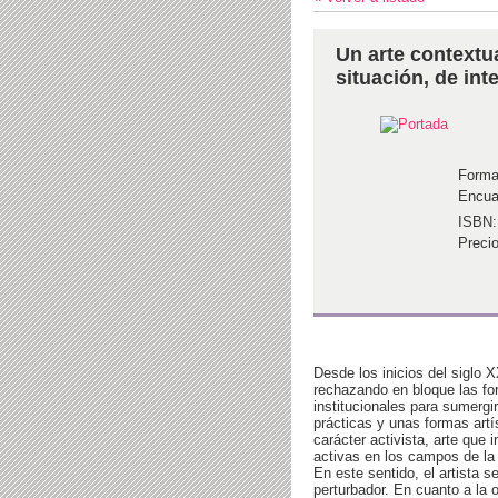
Un arte contextu
situación, de int
Forma
Encua
ISBN:
Precio
Desde los inicios del siglo 
rechazando en bloque las fo
institucionales para sumerg
prácticas y unas formas artí
carácter activista, arte que 
activas en los campos de la
En este sentido, el artista s
perturbador. En cuanto a la 