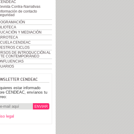
CENDEAC
evista Contra-Narrativas
nformación de contacto
seguridad
ROGRAMACIÓN
BLIOTECA
UCACIÓN Y MEDIACIÓN
ARROTECA
CUELA CENDEAC
ESTROS CICLOS
RSOS DE INTRODUCCIÓN AL
RTE CONTEMPORÁNEO
NFLUENCIAS
UARIOS
WSLETTER CENDEAC
 quieres estar informado
bre CENDEAC, envíanos tu
rreo:
iso legal