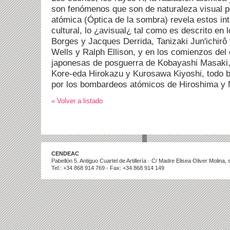
son fenómenos que son de naturaleza visual pe
atómica (Óptica de la sombra) revela estos int
cultural, lo ¿avisual¿ tal como es descrito en 
Borges y Jacques Derrida, Tanizaki Jun'ichir
Wells y Ralph Ellison, y en los comienzos del 
japonesas de posguerra de Kobayashi Masaki,
Kore-eda Hirokazu y Kurosawa Kiyoshi, todo 
por los bombardeos atómicos de Hiroshima y 
« Volver a listado
CENDEAC
Pabellón 5. Antiguo Cuartel de Artillería · C/ Madre Elisea Oliver Molina
Tel.: +34 868 914 769 - Fax: +34 868 914 149