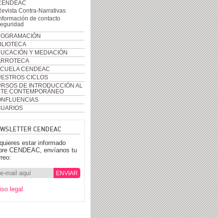
CENDEAC
evista Contra-Narrativas
nformación de contacto
seguridad
ROGRAMACIÓN
BLIOTECA
UCACIÓN Y MEDIACIÓN
ARROTECA
CUELA CENDEAC
ESTROS CICLOS
RSOS DE INTRODUCCIÓN AL
RTE CONTEMPORÁNEO
NFLUENCIAS
UARIOS
WSLETTER CENDEAC
 quieres estar informado
bre CENDEAC, envíanos tu
rreo:
iso legal