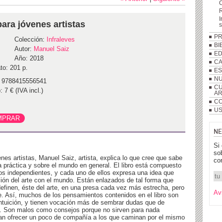
R
I
ara jóvenes artistas
P
Colección:
Infraleves
BI
Autor:
Manuel Saiz
ED
Año: 2018
C
to: 201 p.
ES
NU
 9788415556541
CU
: 7 € (IVA incl.)
A
CO
US
NE
Si
so
es artistas, Manuel Saiz, artista, explica lo que cree que sabe
co
ia práctica y sobre el mundo en general. El libro está compuesto
tos independientes, y cada uno de ellos expresa una idea que
ción del arte con el mundo. Están enlazados de tal forma que
efinen, éste del arte, en una presa cada vez más estrecha, pero
Av
e. Así, muchos de los pensamientos contenidos en el libro son
 intuición, y tienen vocación más de sembrar dudas que de
e. Son malos como consejos porque no sirven para nada
an ofrecer un poco de compañía a los que caminan por el mismo