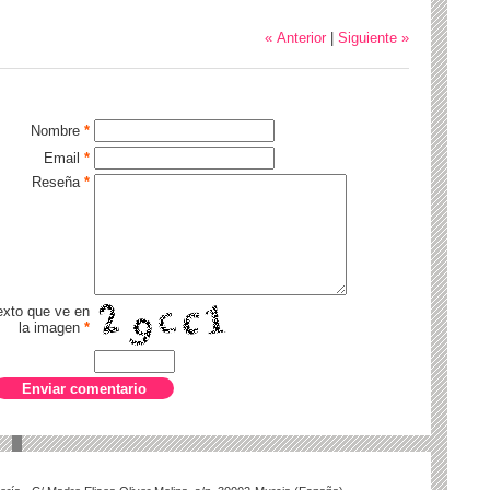
« Anterior
|
Siguiente »
Nombre
*
Email
*
Reseña
*
texto que ve en
la imagen
*