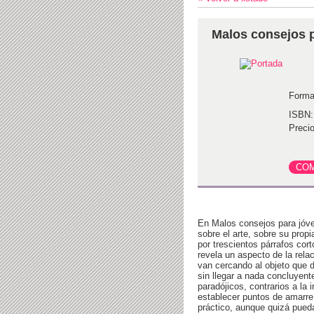
Malos consejos p
Forma
ISBN:
Precio
En Malos consejos para jóven
sobre el arte, sobre su prop
por trescientos párrafos cor
revela un aspecto de la rela
van cercando al objeto que d
sin llegar a nada concluyent
paradójicos, contrarios a la
establecer puntos de amarr
práctico, aunque quizá pued