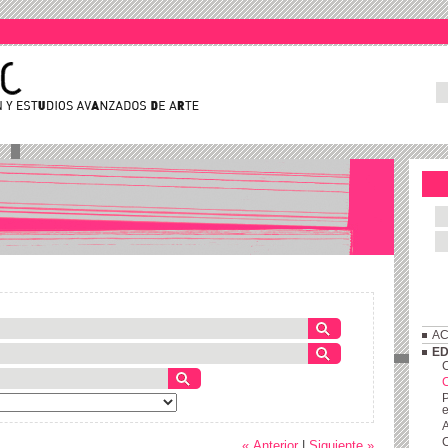
AC
ED
C
P
e
A
C
« Anterior
|
Siguiente »