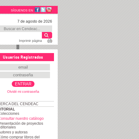
SÍGUENOS EN
7 de agosto de 2026
Imprimir página
Usuarios Registrados
Olvidé mi contraseña
ERCA DEL CENDEAC
ITORIAL
Colecciones
onsultar nuestro catálogo
resentación de proyectos
ditoriales
utores y autoras
ómo comprar libros del