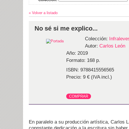
« Volver a listado
No sé si me explico...
Colección:
Infraleve
Autor:
Carlos León
Año: 2019
Formato: 168 p.
ISBN: 9788415556565
Precio: 9 € (IVA incl.)
En paralelo a su producción artística, Carlos
connstante dedicación a la escritura sin haber