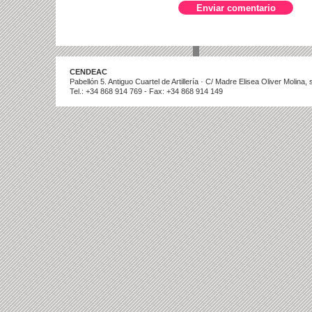
CENDEAC
Pabellón 5. Antiguo Cuartel de Artillería · C/ Madre Elisea Oliver Molina
Tel.: +34 868 914 769 - Fax: +34 868 914 149