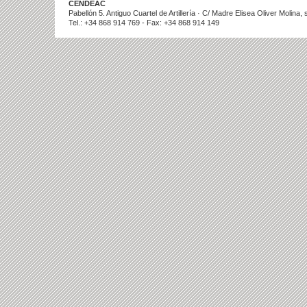
CENDEAC
Pabellón 5. Antiguo Cuartel de Artillería · C/ Madre Elisea Oliver Molina
Tel.: +34 868 914 769 - Fax: +34 868 914 149