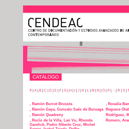
CATÁLOGO
#
|
A
|
B
|
C
|
D
|
E
|
F
|
G
|
H
|
I
|
J
|
K
|
L
|
M
|
N
|
O
|
P
|
Q
|
R
|
S
|
, Ramón Burcet Brusola
, Rosalía Ban
, Ramón Gaya, Gonzalo Saéz de Buruaga
Reguera Olab
, Ramón Quadreny
Rodríguez, M
, Rocío de la Villa, Lan Vu, Rhonda
Romero, Ara
Garelick, Pedro Alberto Cruz, Michel
Serres, Isabel Tejeda, Delfin