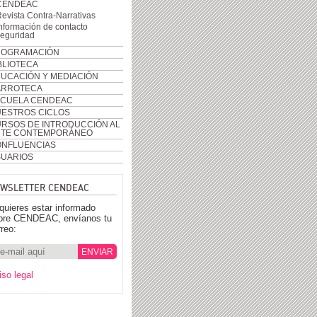
CENDEAC
evista Contra-Narrativas
nformación de contacto
seguridad
ROGRAMACIÓN
BLIOTECA
UCACIÓN Y MEDIACIÓN
ARROTECA
CUELA CENDEAC
ESTROS CICLOS
RSOS DE INTRODUCCIÓN AL
RTE CONTEMPORÁNEO
NFLUENCIAS
UARIOS
WSLETTER CENDEAC
 quieres estar informado
bre CENDEAC, envíanos tu
rreo:
iso legal