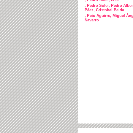
, Pedro Soler, Pedro Alber
Páez, Cristobal Belda
, Peio Aguirre, Miguel Án
Navarro