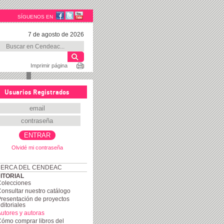
SÍGUENOS EN
7 de agosto de 2026
Imprimir página
Usuarios Registrados
Olvidé mi contraseña
ERCA DEL CENDEAC
ITORIAL
Colecciones
onsultar nuestro catálogo
resentación de proyectos
ditoriales
utores y autoras
ómo comprar libros del