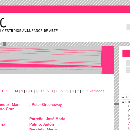
|
J
|
K
|
L
|
M
|
N
|
O
|
P
|
Q
|
R
|
S
|
T
|
U
|
V
|
W
|
X
|
Y
|
Z
|
» Ver todos
AC
ED
ández, Mari
, Peter Greenaway
rto Cruz
C
P
Parreño, José María
e
A
ría
Patiño, Antón
C
Perniola, Mario