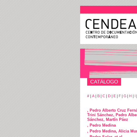
CATÁLOGO
#
|
A
|
B
|
C
|
D
|
E
|
F
|
G
|
H
|
I
, Pedro Alberto Cruz Fern
Trini Sánchez, Pedro Albe
Sánchez, Martín Páez
, Pedro Medina
, Pedro Medina, Alicia Mur
, Pedro Soler, et al