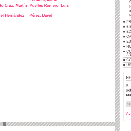
to Cruz, Martín
Puelles Romero, Luis
R
I
gel Hernández
Pérez, David
P
BI
ED
C
ES
NU
CU
A
CO
US
NE
Si
so
co
Av