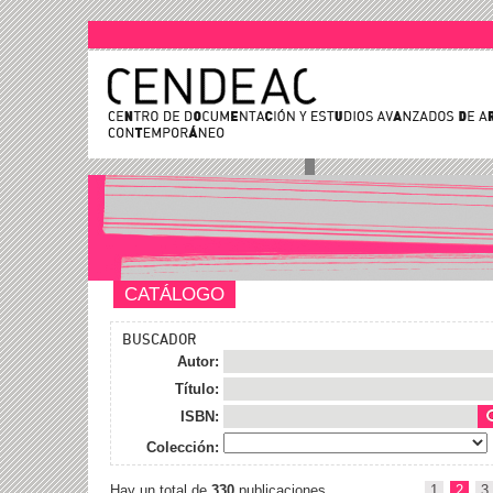
CATÁLOGO
BUSCADOR
Autor:
Título:
ISBN:
Colección:
Hay un total de
330
publicaciones
1
2
3