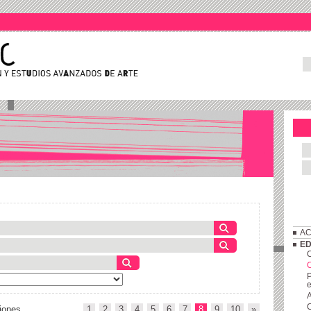
AC
ED
C
P
e
A
C
iones
1
2
3
4
5
6
7
8
9
10
»