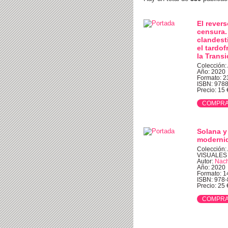
El revers
censura.
clandest
el tardo
la Transi
Colección:
Año: 2020
Formato: 2
ISBN: 978
Precio: 15 €
Solana y
modernid
Colección
VISUALES
Autor:
Nach
Año: 2020
Formato: 1
ISBN: 978
Precio: 25 €