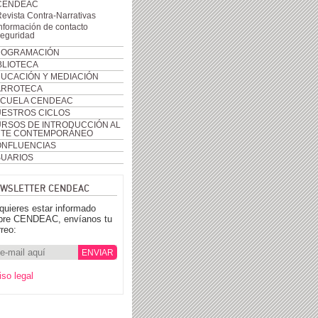
CENDEAC
evista Contra-Narrativas
nformación de contacto
seguridad
ROGRAMACIÓN
BLIOTECA
UCACIÓN Y MEDIACIÓN
ARROTECA
CUELA CENDEAC
ESTROS CICLOS
RSOS DE INTRODUCCIÓN AL
RTE CONTEMPORÁNEO
NFLUENCIAS
UARIOS
WSLETTER CENDEAC
 quieres estar informado
bre CENDEAC, envíanos tu
rreo:
iso legal