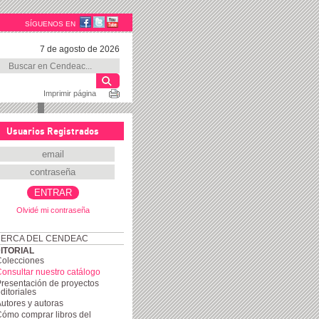
SÍGUENOS EN
7 de agosto de 2026
Imprimir página
Usuarios Registrados
Olvidé mi contraseña
ERCA DEL CENDEAC
ITORIAL
Colecciones
onsultar nuestro catálogo
resentación de proyectos
ditoriales
utores y autoras
ómo comprar libros del