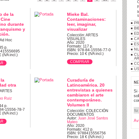
R
I
o de la
Mieke Bal.
 Cine
Contaminaciones:
P
ino durante
leer, imaginar,
BI
franquismo y
visualizar
ción.
ED
Colección: ARTES
VISUALES
C
 Ad Hoc
Año: 2020
ES
Formato: 117 p.
35 p.
NU
ISBN: 978-84-15556-77-0
8415556695
Precio: 10 € (IVA incl.)
CU
 (IVA incl.)
A
CO
US
 la
Curaduría de
NE
ad otra
Latinoamérica. 20
entrevistas a quienes
Si
: ARTES
cambiaron el arte
so
o Ruiz
contemporáneo.
co
Volumen II
44 p.
-84-15556-78-7
Colección: COLECCIÓN
 (IVA incl.)
DOCUMENTOS
Autor:
Juan José Santos
Av
Mateo
Año: 2020
Formato: 412 p.
ISBN: 9788415556756
Precio: 18 € (IVA incl.)