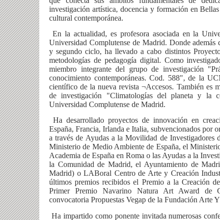
que conecta sus ámbitos fundamentales de dedicac
investigación artística, docencia y formación en Bella
cultural contemporánea.
En la actualidad, es profesora asociada en la Uni
Universidad Complutense de Madrid. Donde además de
y segundo ciclo, ha llevado a cabo distintos Proyec
metodologías de pedagogía digital. Como investigad
miembro integrante del grupo de investigación "Prá
conocimiento contemporáneas. Cod. 588", de la UC
científico de la nueva revista ¬Accesos. También es 
de investigación "Climatologías del planeta y la 
Universidad Complutense de Madrid.
Ha desarrollado proyectos de innovación en creaci
España, Francia, Irlanda e Italia, subvencionados por 
a través de Ayudas a la Movilidad de Investigadores de
Ministerio de Medio Ambiente de España, el Ministeri
Academia de España en Roma o las Ayudas a la Investi
la Comunidad de Madrid, el Ayuntamiento de Madri
Madrid) o LABoral Centro de Arte y Creación Industr
últimos premios recibidos el Premio a la Creación 
Primer Premio Navarino Natura Art Award de Gr
convocatoria Propuestas Vegap de la Fundación Arte 
Ha impartido como ponente invitada numerosas confer