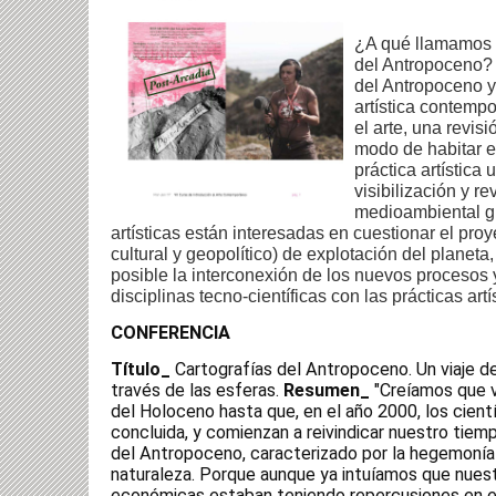
¿A qué llamamos n
del Antropoceno? 
del Antropoceno y 
artística contemp
el arte, una revisi
modo de habitar 
práctica artística
visibilización y re
medioambiental g
artísticas están interesadas en cuestionar el pro
cultural y geopolítico) de explotación del planet
posible la interconexión de los nuevos procesos
disciplinas tecno-científicas con las prácticas art
CONFERENCIA 
Título_
 Cartografías del Antropoceno. Un viaje de 
través de las esferas. 
Resumen_
 "Creíamos que v
del Holoceno hasta que, en el año 2000, los científ
concluida, y comienzan a reivindicar nuestro tiempo
del Antropoceno, caracterizado por la hegemonía 
naturaleza. Porque aunque ya intuíamos que nuest
económicas estaban teniendo repercusiones en el