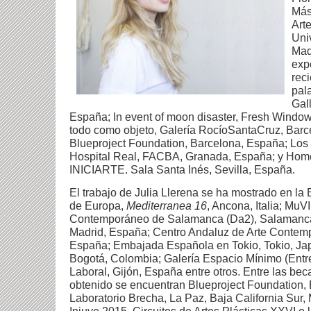
Más
Arte
Uni
Mad
exp
rec
pal
Gal
España; In event of moon disaster, Fresh Window
todo como objeto
, Galería RocíoSantaCruz, Barc
Blueproject Foundation, Barcelona, España; Los 
Hospital Real, FACBA, Granada, España; y Home
INICIARTE. Sala Santa Inés, Sevilla, España.
El trabajo de Julia Llerena se ha mostrado en la 
de Europa,
Mediterranea 16
, Ancona, Italia; MuV
Contemporáneo de Salamanca (Da2), Salamanca
Madrid, España; Centro Andaluz de Arte Contem
España; Embajada Española en Tokio, Tokio, Ja
Bogotá, Colombia; Galería Espacio Mínimo (Entr
Laboral, Gijón, España entre otros. Entre las be
obtenido se encuentran Blueproject Foundation,
Laboratorio Brecha, La Paz, Baja California Sur
Injuve 2015, Circuitos de Artes Plásticas XXVI o