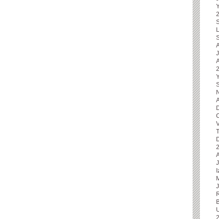
L
S
A
J
Y
S
N
A
D
C
V
T
J
I
M
B
U