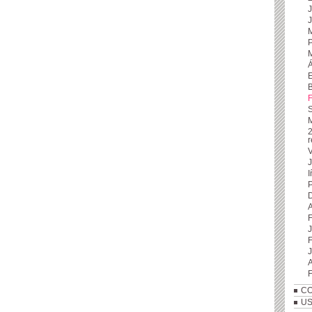
E
B
S
r
V
I
P
A
J
F
J
A
CO
US