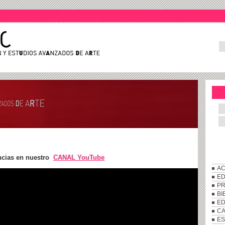
ncias en nuestro
CANAL YouTube
AC
ED
P
BI
ED
C
ES