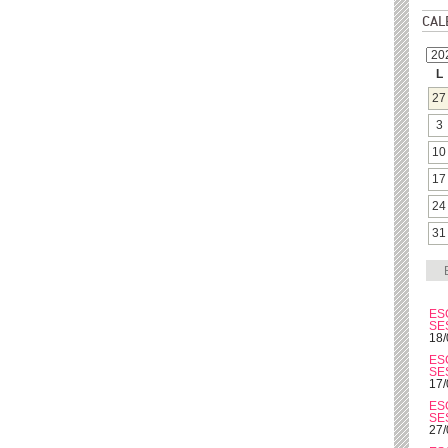
CAL
L
27
3
10
17
24
31
ES
SE
18/
ES
SE
17/
ES
SE
27/