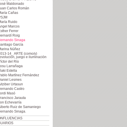
José Maldonado
Juan Carlos Román
María Cañas
PSJM
María Ruido
Ángel Marcos
sther Ferrer
ernardí Roig
Fernando Sinaga
antiago García
Marina Núñez
2013-14_ ARTE (como/y)
evolución, juego e iluminación
íctor del Río
Josu Larrañaga
ñaki Estella
ablo Martínez Fernández
Daniel Lesmes
itziber Urtasun
Fernando Castro
ordi Masó
rancisco Jarauta
on Echevarría
lberto Ruiz de Samaniego
Fernando Sinaga.
NFLUENCIAS
UARIOS