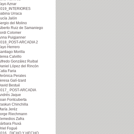
Yayo Aznar
2019_INTERIORES
Sabina Urraca
ucía Jalón
ergio del Molino
lberto Ruiz de Samaniego
ordi Colomer
Anna Puigjanner
2018_POST-ARCADIA 2
ayo Herrero
antiago Morilla
erea Calvillo
lfredo González Ruibal
aniel López del Rincón
atia Faria
erónica Perales
eresa Galí-Izard
David Bestué
2017_ POST-ARCADIA
Andrés Jaque
oan Fontcuberta
zaskun Chinchilla
aría Jeréz
Jorge Riechmann
Remedios Zafra
árbara Fluxá
riel Fogué
2016_ DICHO Y HECHO