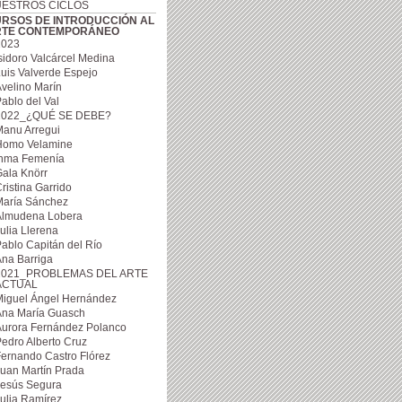
ESTROS CICLOS
RSOS DE INTRODUCCIÓN AL
RTE CONTEMPORÁNEO
2023
sidoro Valcárcel Medina
uis Valverde Espejo
velino Marín
ablo del Val
2022_¿QUÉ SE DEBE?
Manu Arregui
Homo Velamine
Inma Femenía
ala Knörr
ristina Garrido
María Sánchez
Almudena Lobera
ulia Llerena
ablo Capitán del Río
na Barriga
2021_PROBLEMAS DEL ARTE
ACTUAL
Miguel Ángel Hernández
Ana María Guasch
Aurora Fernández Polanco
edro Alberto Cruz
ernando Castro Flórez
uan Martín Prada
Jesús Segura
ulia Ramírez