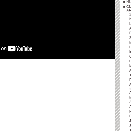
NU
CU
A
I
L
A
P
G
C
J
P
A
P
F
J
J