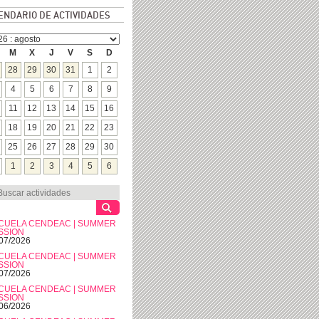
ENDARIO DE ACTIVIDADES
M
X
J
V
S
D
28
29
30
31
1
2
4
5
6
7
8
9
11
12
13
14
15
16
18
19
20
21
22
23
25
26
27
28
29
30
1
2
3
4
5
6
CUELA CENDEAC | SUMMER
SSION
07/2026
CUELA CENDEAC | SUMMER
SSION
07/2026
CUELA CENDEAC | SUMMER
SSION
06/2026