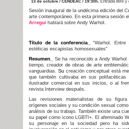
Entrada libre y
13 de octubre / CENDEAC / 19:30h.
Sesión inaugural de la undécima edición del Cu
arte contemporáneo. En esta primera sesión el
Arregui
Andy Warhol.
hablará sobre
T
ítulo de la conferencia_
“Warhol. Entre
estéticas escapistas homosexuales”
Resumen_
Se ha reconocido a Andy Warhol 
tiempo, creador de obras de arte emblemátic
vanguardias.
Su
creación conceptual está me
que también cultivaba en sus polifacéticas 
ilustrador comercial en sus inicios, o al fre
revista Interview después.
Las revisiones materialistas de su figur
orígenes sociales y su condición sexual como 
análisis de su trabajo. También existe una cu
su papel como icono LGBTI+. El afemina
do W
su personaje en la sociedad pero ha sid