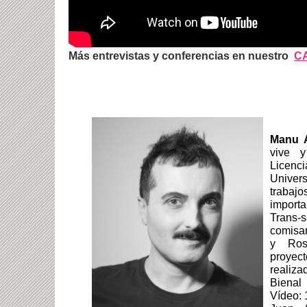
Más entrevistas y conferencias en nuestro
C
Manu A
vive y
Licenci
Univer
trabaj
import
Trans-s
comisar
y Ros
proyec
realiz
Bienal
Vídeo: 