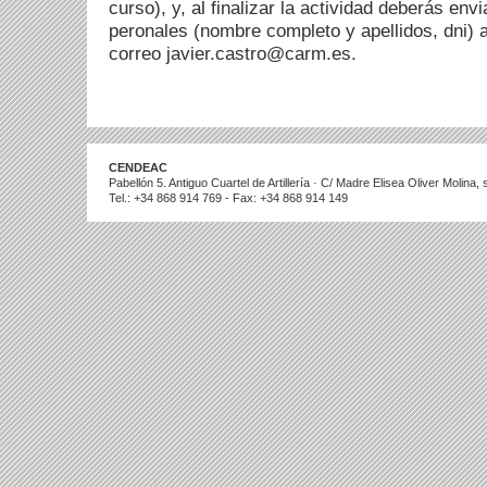
curso), y, al finalizar la actividad deberás env
peronales (nombre completo y apellidos, dni) a
correo
javier.castro@carm.es.
CENDEAC
Pabellón 5. Antiguo Cuartel de Artillería · C/ Madre Elisea Oliver Molina
Tel.: +34 868 914 769 - Fax: +34 868 914 149